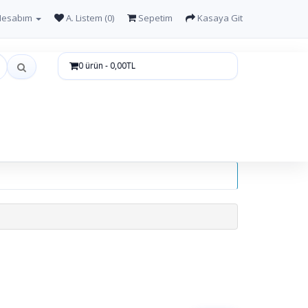
Hesabım
A. Listem (0)
Sepetim
Kasaya Git
0 ürün - 0,00TL